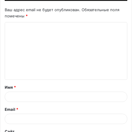
Ваш адрес email не будет опубликован.
Обязательные поля
помечены
*
К
о
м
м
е
н
т
Имя
*
а
р
и
Email
*
й
*
Сайт