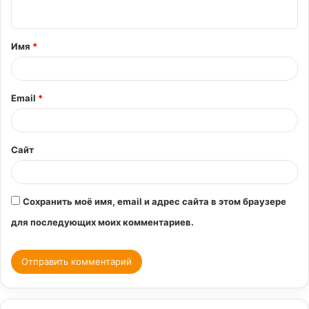
н
т
Имя
*
а
р
и
Email
*
й
*
Сайт
Сохранить моё имя, email и адрес сайта в этом браузере
для последующих моих комментариев.