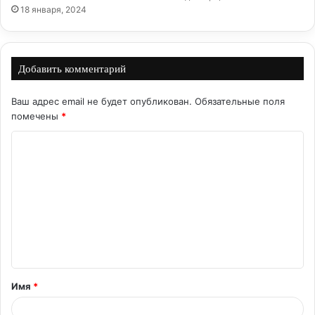
18 января, 2024
Добавить комментарий
Ваш адрес email не будет опубликован.
Обязательные поля
помечены
*
К
о
м
м
е
н
т
Имя
*
а
р