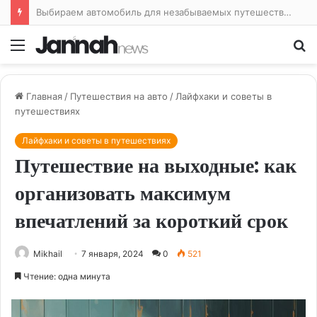
Бумер: как выделиться на дороге стилищем и мощностью
Меню
По
Главная
/
Путешествия на авто
/
Лайфхаки и советы в
путешествиях
Лайфхаки и советы в путешествиях
Путешествие на выходные: как
организовать максимум
впечатлений за короткий срок
Mikhail
7 января, 2024
0
521
Чтение: одна минута